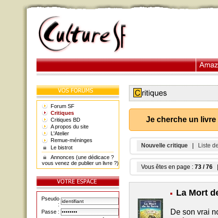
Forum SF
Critiques
Je cherche un livre
Critiques BD
A propos du site
L'Atelier
Remue-méninges
Nouvelle critique
|
Liste d
Le bistrot
Annonces (une dédicace ?
vous venez de publier un livre ?)
Vous êtes en page :
73 / 76
|
La Mort de
Pseudo
:
De son vrai 
Passe :