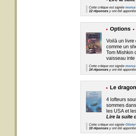
Cette critique est signée
morca
12 réponses
y ont été apporté
Options
Voilà un livre
comme un she
Tom Mishkin d
vaisseau inte
Cette critique est signée
morca
14 réponses
y ont été apporté
Le dragon
4 lofteurs sous
sommes dans l
les USA et le
Lire la suit
Cette critique est signée
Olivier
10 réponses
y ont été apporté