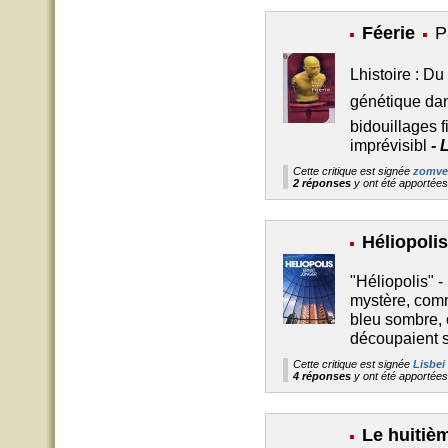
Féerie
P
Lhistoire : D
génétique dan
bidouillages f
imprévisibl
-
L
Cette critique est signée
zomve
2 réponses
y ont été apportée
Héliopolis
"Héliopolis" 
mystère, comm
bleu sombre, 
découpaient 
Cette critique est signée
Lisbei
4 réponses
y ont été apportée
Le huitièm