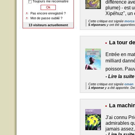
différence av
Toujours me reconnaître
plume) - est u
Xipéhuz", un
Pas encore enregistré ?
Mot de passe oublié ?
Cette critique est signée
morca
5 réponses
y ont été apportée
13 visiteurs actuellement
La tour de
Entrée en mati
milliard dann
poisson. Pauv
-
Lire la suit
Cette critique est signée
oman
1 réponse
y a été apportée. D
La machin
J'ai connu Pri
admirables qu'
jamais assez, 
-
Lire la sui