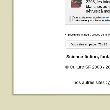
2203, les info
blanches au-d
détruisit à mo
Cette critique est signée
oman
11 réponses
y ont été apporté
Besoin d'une
aide
à propos du fonc
Vous êtes en page :
73 / 76
|
Science-fiction
, fant
© Culture SF 2003 / 20
nos autres sites :