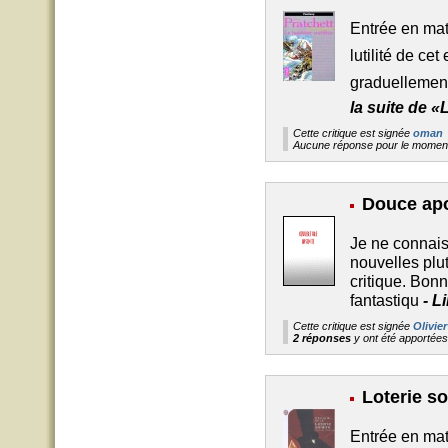
Entrée en mati
lutilité de c
graduellement,
la suite de «
Cette critique est signée
oman
Aucune réponse pour le moment
Douce ap
Je ne connaiss
nouvelles plu
critique. Bonn
fantastiqu
-
Li
Cette critique est signée
Olivier
2 réponses
y ont été apportée
Loterie so
Entrée en mati