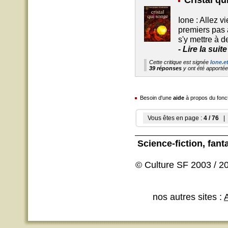
Cristal qu
Ione : Allez v
premiers pas 
s'y mettre à d
-
Lire la suit
Cette critique est signée
Ione.e
39 réponses
y ont été apporté
Besoin d'une
aide
à propos du fonc
Vous êtes en page :
4 / 76
| 
Science-fiction
, fant
© Culture SF 2003 / 20
nos autres sites :