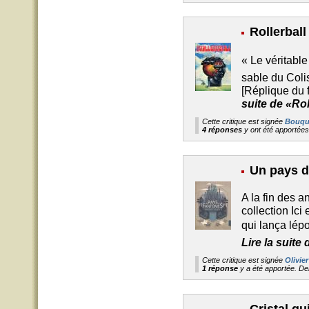
Rollerball
« Le véritable
sable du Colisé
[Réplique du f
suite de «Rol
Cette critique est signée
Bouqu
4 réponses
y ont été apportée
Un pays d
A la fin des 
collection Ici
qui lança lép
Lire la suit
Cette critique est signée
Olivier
1 réponse
y a été apportée. D