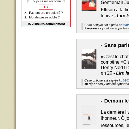
Toujours me reconnaître
Gentleman Jun
Ellison à la 
Pas encore enregistré ?
lunive
-
Lire 
Mot de passe oublié ?
15 visiteurs actuellement
Cette critique est signée
soleilv
3 réponses
y ont été apportée
Sans parl
«C'est le cha
comptine «C'es
Henry Ned Hen
en 20
-
Lire l
Cette critique est signée
kgb20
10 réponses
y ont été apporté
Demain le
La dernière l
lhonneur. Ô j
ressources, l