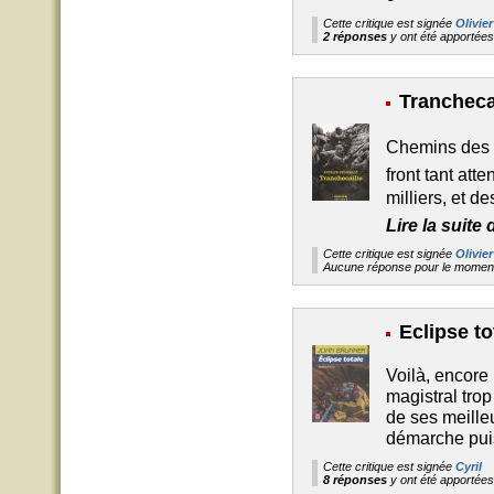
Cette critique est signée
Olivier
2 réponses
y ont été apportée
Trancheca
Chemins des d
front tant att
milliers, et d
Lire la suite
Cette critique est signée
Olivier
Aucune réponse pour le moment
Eclipse to
Voilà, encore
magistral tro
de ses meille
démarche pui
Cette critique est signée
Cyril
8 réponses
y ont été apportée