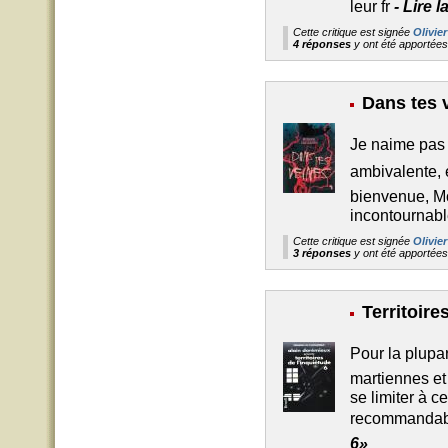
leur fr
-
Lire l
Cette critique est signée
Olivier
4 réponses
y ont été apportée
Dans tes 
Je naime pas 
ambivalente, e
bienvenue, M
incontournabl
Cette critique est signée
Olivier
3 réponses
y ont été apportée
Territoire
Pour la plupa
martiennes et
se limiter à c
recommandabl
6»