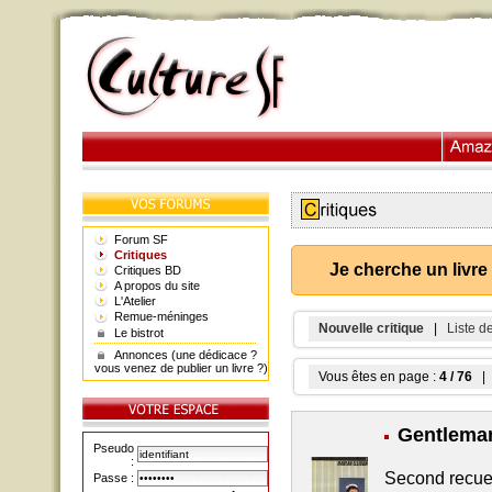
Forum SF
Critiques
Je cherche un livre
Critiques BD
A propos du site
L'Atelier
Remue-méninges
Nouvelle critique
|
Liste d
Le bistrot
Annonces (une dédicace ?
vous venez de publier un livre ?)
Vous êtes en page :
4 / 76
| 
Gentlema
Pseudo
:
Second recuei
Passe :