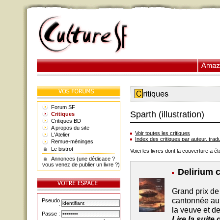
Forum SF
Sparth (illustration)
Critiques
Critiques BD
A propos du site
Voir toutes les critiques
L'Atelier
Index des critiques par auteur, tradu
Remue-méninges
Le bistrot
Voici les livres dont la couverture a ét
Annonces (une dédicace ?
vous venez de publier un livre ?)
Delirium 
Grand prix de 
cantonnée aux
Pseudo
:
la veuve et de
Passe :
Lire la suite