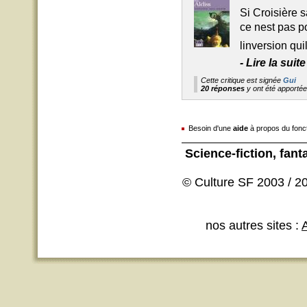
Si Croisière 
ce nest pas p
linversion qu
-
Lire la suit
Cette critique est signée
Gui
20 réponses
y ont été apporté
Besoin d'une
aide
à propos du fonc
Science-fiction
, fant
© Culture SF 2003 / 20
nos autres sites :