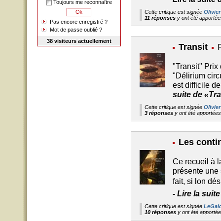
Toujours me reconnaître
Cette critique est signée
Olivier
11 réponses
y ont été apporté
Pas encore enregistré ?
Mot de passe oublié ?
38 visiteurs actuellement
Transit
"Transit" Pri
"Délirium circ
est difficile d
suite de «Tra
Cette critique est signée
Olivier
3 réponses
y ont été apportée
Les conti
Ce recueil à l
présente une 
fait, si lon d
-
Lire la sui
Cette critique est signée
LeGai
10 réponses
y ont été apporté