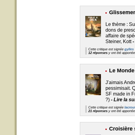
Glissemen
Le thème : Sur
dons de presc
affaire de sp
Steiner, Kott
Cette critique est signée
gylles
12 réponses
y ont été apporté
Le Monde 
J'aimais Andr
pessimisait. Q
SF made in Fra
?)
-
Lire la s
Cette critique est signée
lacrou
21 réponses
y ont été apporté
Croisière