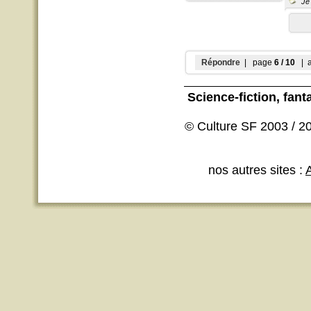
"Je 
Répondre
| page
6 / 10
| a
Science-fiction
, fant
© Culture SF 2003 / 20
nos autres sites :