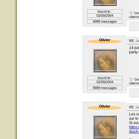
Inscrit le :
"Un 
02/09/2004
clairvo
9989 messages
Olivier
RE : L
14 jui
party 
Inscrit le :
"Un 
02/09/2004
clairvo
9989 messages
Olivier
RE : L
Les c
sur l
Si vou
https
disch