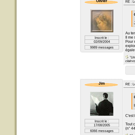
Olivier
RE : L
Au te
Il me
Inscrit le :
Pour m
02/09/2004
explo
9989 messages
égale
"Un 
clairvo
Jim
RE : L
C'est 
Inscrit le :
Tout
17/08/2005
(n° 4
6066 messages