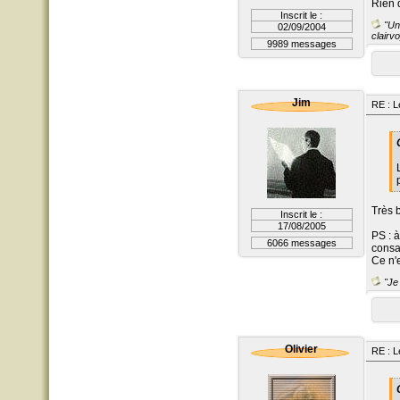
Rien
Inscrit le :
"Un 
02/09/2004
clairvo
9989 messages
Jim
RE : L
Très b
Inscrit le :
17/08/2005
PS : 
6066 messages
consa
Ce n'
"Je 
Olivier
RE : L