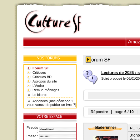
Forum SF
Lectures de 2026 : 
Critiques
Critiques BD
Sujet proposé le 06/01/2
A propos du site
L'Atelier
Remue-méninges
Le bistrot
Annonces (une dédicace ?
vous venez de publier un livre ?)
Répondre
| page
6 / 10
| a
bladerunner
Pseudo
RE : L
:
J'ign
Passe :
doigt