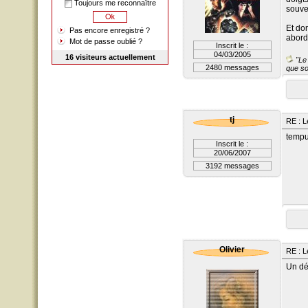
Toujours me reconnaître
souven
Et do
Pas encore enregistré ?
abord
Mot de passe oublié ?
Inscrit le :
04/03/2005
16 visiteurs actuellement
"Le 
2480 messages
que so
tj
RE : L
tempu
Inscrit le :
20/06/2007
3192 messages
Olivier
RE : L
Un dé