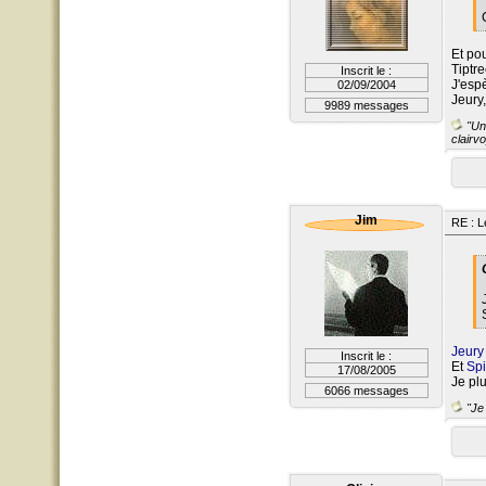
Et pou
Tiptr
Inscrit le :
J'esp
02/09/2004
Jeury,
9989 messages
"Un 
clairvo
Jim
RE : L
Jeur
Inscrit le :
Et
Sp
17/08/2005
Je plu
6066 messages
"Je 