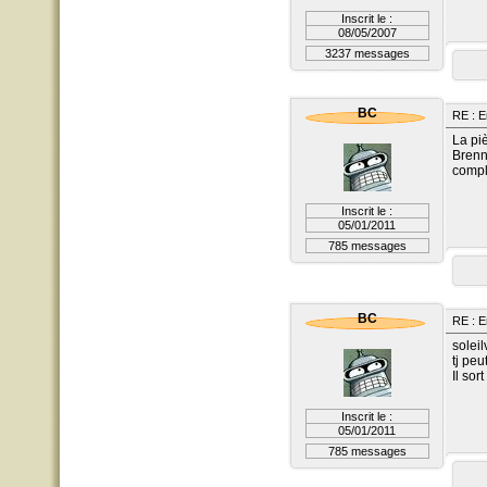
Inscrit le :
08/05/2007
3237 messages
BC
RE : E
La pi
Brenn
compl
Inscrit le :
05/01/2011
785 messages
BC
RE : E
solei
tj peu
Il sor
Inscrit le :
05/01/2011
785 messages