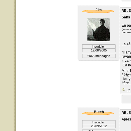
Jim
RE : E
Sans 
En par
(si mes
comme 
La 4è
Inscrit le :
17/08/2005
"Harry
6066 messages
l'ayan
« La l
 Ca n
Mais l
L'Hyp
Harry 
frère..
"Je 
Butch
RE : E
Après
Inscrit le :
29/09/2012