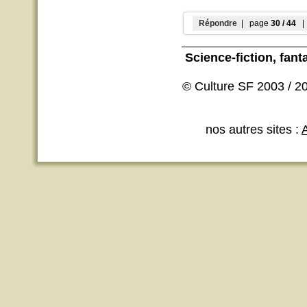
Répondre
| page
30 / 44
| 
Science-fiction
, fant
© Culture SF 2003 / 20
nos autres sites :