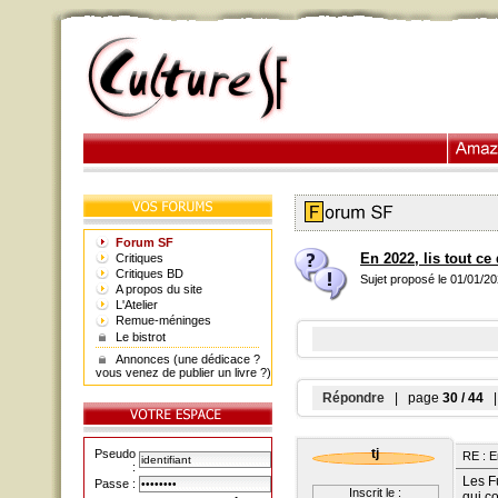
Forum SF
En 2022, lis tout ce
Critiques
Critiques BD
Sujet proposé le 01/01/2
A propos du site
L'Atelier
Remue-méninges
Le bistrot
Annonces (une dédicace ?
vous venez de publier un livre ?)
Répondre
| page
30 / 44
| 
tj
Pseudo
RE : E
:
Les F
Passe :
Inscrit le :
qui co