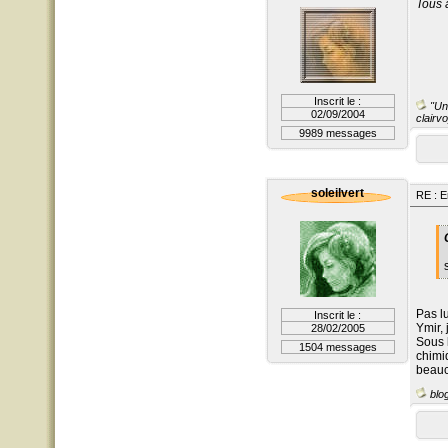
Tous 
Inscrit le :
"Un 
02/09/2004
clairvo
9989 messages
soleilvert
RE : E
Pas lu
Inscrit le :
Ymir, 
28/02/2005
Sous l
1504 messages
chimi
beauco
blog