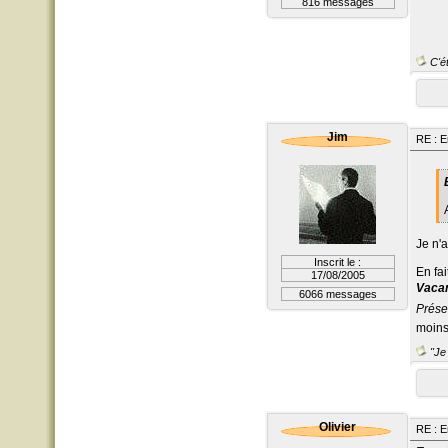
816 messages
C'ét
Jim
RE : E
Je n'a
Inscrit le :
En fa
17/08/2005
Vaca
6066 messages
Prése
moins
"Je 
Olivier
RE : E