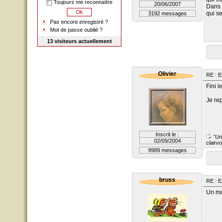
Toujours me reconnaître
20/06/2007
Dans l
qui s
3192 messages
Pas encore enregistré ?
Mot de passe oublié ?
13 visiteurs actuellement
Olivier
RE : E
Fini l
Je re
Inscrit le :
"Un 
02/09/2004
clairvo
9989 messages
bruss
RE : E
Un mo