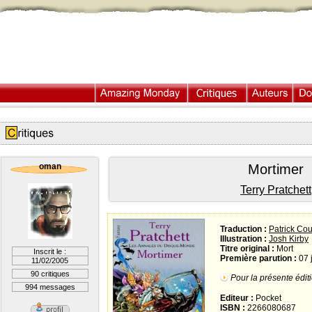
oman
Mortimer
Terry Pratchett
Traduction :
Patrick Co
Illustration :
Josh Kirby
Titre original :
Mort
Inscrit le :
Première parution :
07 j
11/02/2005
90 critiques
Pour la présente éditi
994 messages
Editeur :
Pocket
ISBN :
2266080687