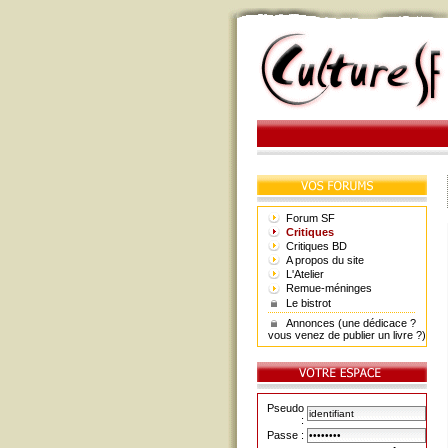
Forum SF
Critiques
Critiques BD
A propos du site
L'Atelier
Remue-méninges
Le bistrot
Annonces (une dédicace ?
vous venez de publier un livre ?)
Pseudo
:
Passe :