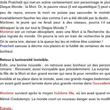
Voilà
Pratchett
qui met en scène certainement son personnage le plus
Disque Monde : la Mort. Or, le pauvre vieux (il est squelettique !) peut do
peu de repos, encore la mort ne puisse pas saccorder le moindre
invariablement faucher les vies comme il en a été décidé par le destin.
Mortimer, le jeune qui ne ferait peur à des oiseaux, pourra t-il s
détraquer la vie sur tout le Disque Monde ?
Mortimer
est un roman désopilant, avec une Mort à la Recherche du B
plus ingrate du monde. On pourra la voir en train de rechercher le plaisir
On le verra ivre, danser à la queue leu leu et même être cuisinier !
Pratchett
samuse à décrire nos plaisirs et la futilité de certaines de n
bonheur.
Retour à luniversité invisible.
Enfin, une bonne nouvelle : on retrouve avec bonheur un des perso
romans : Rincevant, aussi incroyable que précédemment. La surprise 
la fille de la Mort et dun grand sorcier qui sera là pour remettre en ques
invisible et sa place dans le monde, avec ces grands mages bedonnant
un avant goût avant larrivée dune plus grande remise dans
Sourcelleri
Mortimer
survient après le moyen
huitième fille
, où lon avait quand m
Mémé Credutemps. Le monde court un nouveau danger avec la modifica
Extraits :