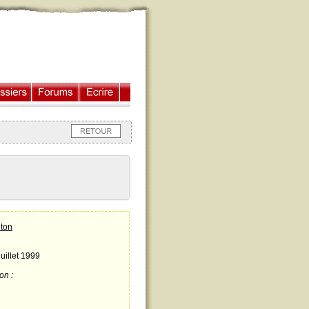
uton
uillet 1999
on :