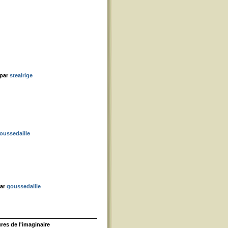
 par
stealrige
oussedaille
par
goussedaille
ures de l'imaginaire