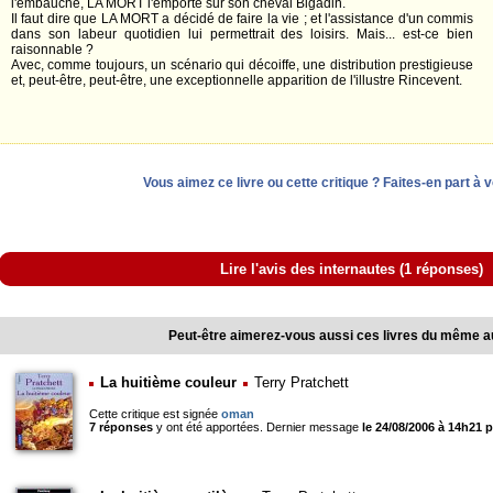
l'embauche, LA MORT l'emporte sur son cheval Bigadin.
Il faut dire que LA MORT a décidé de faire la vie ; et l'assistance d'un commis
dans son labeur quotidien lui permettrait des loisirs. Mais... est-ce bien
raisonnable ?
Avec, comme toujours, un scénario qui décoiffe, une distribution prestigieuse
et, peut-être, peut-être, une exceptionnelle apparition de l'illustre Rincevent.
Vous aimez ce livre ou cette critique ? Faites-en part à 
Lire l'avis des internautes (1 réponses)
Peut-être aimerez-vous aussi ces livres du même a
La huitième couleur
Terry Pratchett
Cette critique est signée
oman
7 réponses
y ont été apportées. Dernier message
le 24/08/2006 à 14h21 