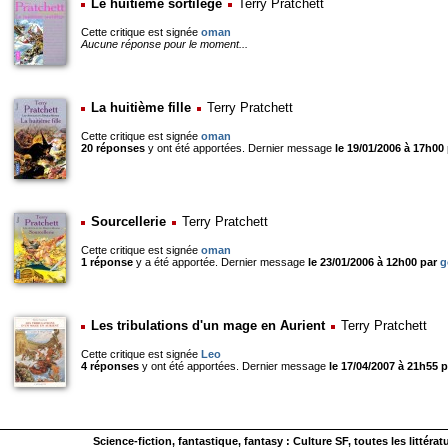
Le huitième sortilège
Terry Pratchett
Cette critique est signée
oman
Aucune réponse pour le moment...
La huitième fille
Terry Pratchett
Cette critique est signée
oman
20 réponses
y ont été apportées. Dernier message
le 19/01/2006 à 17h00
Sourcellerie
Terry Pratchett
Cette critique est signée
oman
1 réponse
y a été apportée. Dernier message
le 23/01/2006 à 12h00 par
g
Les tribulations d'un mage en Aurient
Terry Pratchett
Cette critique est signée
Leo
4 réponses
y ont été apportées. Dernier message
le 17/04/2007 à 21h55 
Science-fiction
, fantastique, fantasy : Culture SF, toutes les littérat