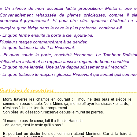
« Un silence de mort accueillit ladite proposition.
- Mettons, une ef
Convenablement rehaussée de pierres précieuses, comme il sie
poursuivit-il joyeusement. Et pour être sûrs quaucun étudiant ne 
suggère quon lérige dans la cave la plus profonde, continua-t-il.
- Et quon ferme ensuite la porte à clé, ajouta-t-il.
Plusieurs mages commencèrent à se dérider.
- Et quon balance la clé ? fit Rincevent.
- Et quon soude la porte, renchérit léconome. Le Tambour Rafistol
réfléchit un instant et se rappela aussi le régime de bonne condition.
- Et quon mure lentrée. Une salve dapplaudissements lui répondit.
- Et quon balance le maçon ! gloussa Rincevent qui sentait quil commen
Morty traverse les champs en courant ; il mouline des bras et s'égosille
comme un beau diable. Non. Même ça, même effrayer les oiseaux pillards, il
n'est pas fichu de s'en tirer proprement.
Son père, au désespoir, l'observe depuis le muret de pierres.
"Il manque pas de coeur, fait-il à l'oncle Hamesh.
- Ah, dame, c'est le reste qu'il a pas."
Et pourtant un destin hors du commun attend Mortimer. Car à la foire à