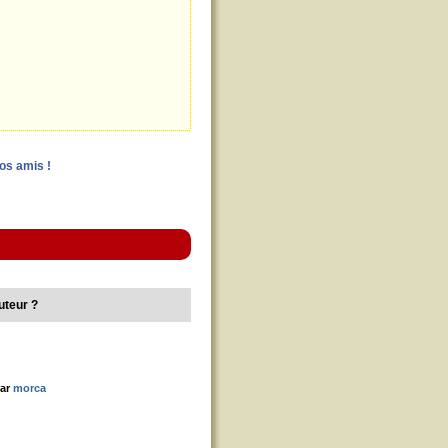
vos amis !
uteur ?
par
morca