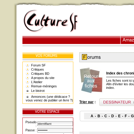
Forum SF
Critiques
Index des chron
Critiques BD
A propos du site
Les fiches sont ici
L'Atelier
Afin d'éviter les d
Remue-méninges
index.
Le bistrot
Annonces (une dédicace ?
vous venez de publier un livre ?)
Trier par
:
A
B
C
D
E
F
G
Pseudo
:
Passe :