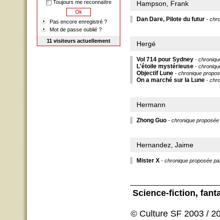
Toujours me reconnaître
Hampson, Frank
Dan Dare, Pilote du futur
- chr
Pas encore enregistré ?
Mot de passe oublié ?
11 visiteurs actuellement
Hergé
Vol 714 pour Sydney
- chroniq
L'étoile mystérieuse
- chroniq
Objectif Lune
- chronique propo
On a marché sur la Lune
- chr
Hermann
Zhong Guo
- chronique proposée
Hernandez, Jaime
Mister X
- chronique proposée p
Science-fiction
, fant
© Culture SF 2003 / 20