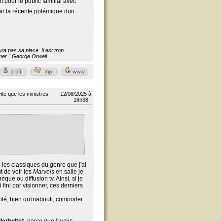
t pour le public familial avec
r la récente polémique dun
a pas sa place. Il est trop
aimer." George Orwell
ite que les ministres
12/08/2025 à
16h38
 les classiques du genre que j'ai
t de voir les
Marvels
en salle je
que ou diffusion tv. Ainsi, si je
i fini par visionner, ces derniers
blé, bien qu'inabouti, comporter