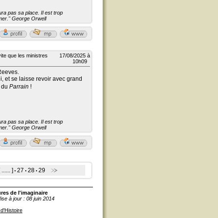
a pas sa place. Il est trop
aimer." George Orwell
ite que les ministres
17/08/2025 à
10h09
Reeves.
li, et se laisse revoir avec grand
e du
Parrain
!
a pas sa place. Il est trop
aimer." George Orwell
 ...... ]
27
28
29
ures de l'imaginaire
ise à jour :
08 juin 2014
d'Histoire