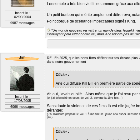
Lensemble a très bien vieilli, notamment grâce aux eff
Inscrit le :
Un petit bonbon qui mérite amplement dêtre revu, not
02/09/2004
Point dorgue de scénarios impeccables signés King.
9987 messages
"Un monde nouveau va naître, un monde dans lequel il n'aur
clairvoyant pour lutter contre lui ; mais il ne feindra pas de l'
Jim
RE : En 2025, que les bons films défilent sur tes écrans plus v
dans notre gouvernement
Olivier :
Arte qui diffuse Kill Bill en première partie de so
Ah oui, j'avais oublié... Alors même que je l'ai revu par 
Inscrit le :
(et j'ai décroché en cours de vol. 2, comme la 1ère fois...)
17/08/2005
Sans doute la violence de ces films-là est-elle jugée 
6066 messages
déranger.
(J'ai d'ailleurs proposé le vol. 1 à ma filleule, jeune ado assez sensible q
plu.)
Olivier :