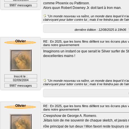
comme Phoenix ou Pattinson.
9987 messages
Alors quun Robert Downey Jr. doit tant à Iron man.
"Un monde nouveau va naître, un monde dans lequel il n'aur
clairvoyant pour lutter contre lui ; mais il ne feindra pas de l'
dernière édition : 12/08/2025 à 19h06
Olivier
RE : En 2025, que les bons films défilent sur tes écrans plus v
dans notre gouvernement
Imaginons un instant ce que serait le Silver surfer de 
dexcellentes mains !
Inscrit le :
02/09/2004
"Un monde nouveau va naître, un monde dans lequel il n'aur
clairvoyant pour lutter contre lui ; mais il ne feindra pas de l'
9987 messages
Olivier
RE : En 2025, que les bons films défilent sur tes écrans plus v
dans notre gouvernement
Creepshow
de George A. Romero.
Jétais loin de me souvenir de chaque sketch, et javai
rôle principal de lun deux ! Mon favori reste toujours c