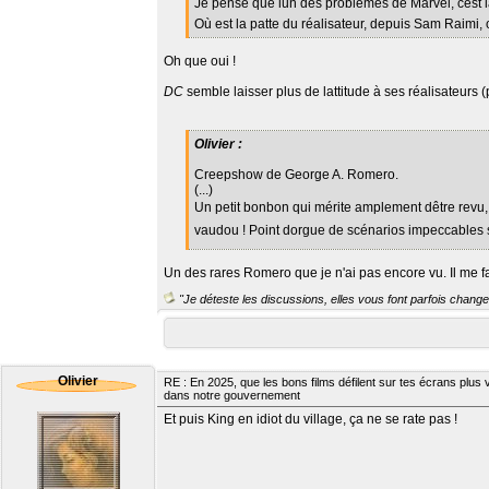
Je pense que lun des problèmes de Marvel, cest l
Où est la patte du réalisateur, depuis Sam Raimi,
Oh que oui !
DC
semble laisser plus de lattitude à ses réalisateurs (p
Olivier :
Creepshow de George A. Romero.
(...)
Un petit bonbon qui mérite amplement dêtre revu
vaudou ! Point dorgue de scénarios impeccables 
Un des rares Romero que je n'ai pas encore vu. Il me fa
"Je déteste les discussions, elles vous font parfois changer
Olivier
RE : En 2025, que les bons films défilent sur tes écrans plus v
dans notre gouvernement
Et puis King en idiot du village, ça ne se rate pas !