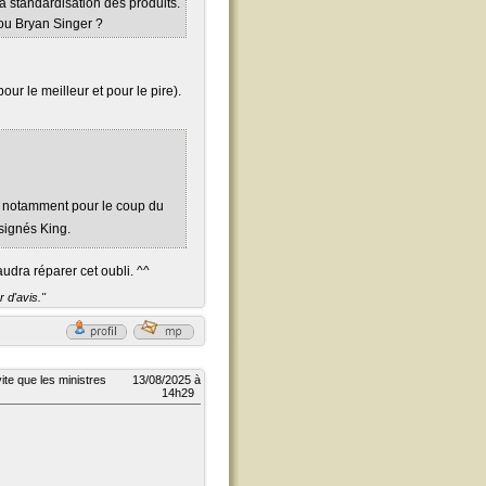
a standardisation des produits.
 ou Bryan Singer ?
our le meilleur et pour le pire).
, notamment pour le coup du
signés King.
udra réparer cet oubli. ^^
 d'avis."
ite que les ministres
13/08/2025 à
14h29