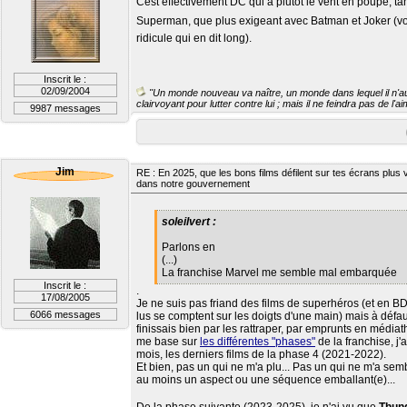
Cest effectivement DC qui a plutôt le vent en poupe, tan
Superman, que plus exigeant avec Batman et Joker (voi
ridicule qui en dit long).
Inscrit le :
02/09/2004
"Un monde nouveau va naître, un monde dans lequel il n'aur
clairvoyant pour lutter contre lui ; mais il ne feindra pas de l'
9987 messages
Jim
RE : En 2025, que les bons films défilent sur tes écrans plus v
dans notre gouvernement
soleilvert :
Parlons en
(...)
La franchise Marvel me semble mal embarquée
Inscrit le :
.
17/08/2005
Je ne suis pas friand des films de superhéros (et en BD
6066 messages
lus se comptent sur les doigts d'une main) mais à défau
finissais bien par les rattraper, par emprunts en médiathè
me base sur
les différentes "phases"
de la franchise, j'a
mois, les derniers films de la phase 4 (2021-2022).
Et bien, pas un qui ne m'a plu... Pas un qui ne m'a sem
au moins un aspect ou une séquence emballant(e)...