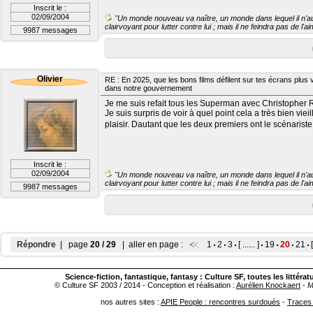
Inscrit le :
02/09/2004
"Un monde nouveau va naître, un monde dans lequel il n'aur
clairvoyant pour lutter contre lui ; mais il ne feindra pas de l'
9987 messages
Olivier
RE : En 2025, que les bons films défilent sur tes écrans plus v
dans notre gouvernement
Je me suis refait tous les Superman avec Christopher 
Je suis surpris de voir à quel point cela a très bien vieil
plaisir. Dautant que les deux premiers ont le scénarist
Inscrit le :
02/09/2004
"Un monde nouveau va naître, un monde dans lequel il n'aur
clairvoyant pour lutter contre lui ; mais il ne feindra pas de l'
9987 messages
Répondre
| page
20 / 29
| aller en page :
1
2
3
[ ...... ]
19
20
21
[
Science-fiction
, fantastique, fantasy : Culture SF, toutes les littérat
© Culture SF 2003 / 2014 - Conception et réalisation :
Aurélien Knockaert
-
M
nos autres sites :
APIE People : rencontres surdoués
-
Traces 