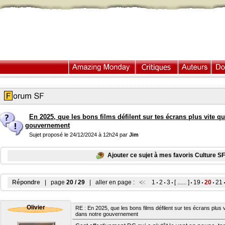
En 2025, que les bons films défilent sur tes écrans plus vite q
gouvernement
Sujet proposé le 24/12/2024 à 12h24 par
Jim
Ajouter ce sujet à mes favoris Culture SF
Répondre
| page
20 / 29
| aller en page :
1
2
3
[ ...... ]
19
20
21
Olivier
RE : En 2025, que les bons films défilent sur tes écrans plus v
dans notre gouvernement