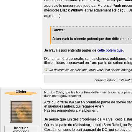
De la phase suivante (2023-2025), je n'ai vu que
Thund
apprécié le personnage joué par Florence Pugh précéd
médiocre
Black Widow
)  et j'ai également été déçu...
autres... :(
Olivier :
Joker (voir la récente polémique dun ridicule qui e
Je n'avais pas entendu parler de
cette polémique
.
D'une manière générale, sur les chaînes publiques, il 
films diffusés auparavant en 1ère partie de soirée rel
"Je déteste les discussions, elles vous font parfois changer
dernière édition : 12/08
Olivier
RE : En 2025, que les bons films défilent sur tes écrans plus v
dans notre gouvernement
Arte qui diffuse
Kill Bill
en première partie de soirée sa
et quelques autres, qui regarde Arte ?
Pas les emmerdeurs, visiblement.
Je pense que lun des problèmes de Marvel, cest la sta
Où est la patte du réalisateur, depuis Sam Raimi, ou B
Inscrit le :
Cest à mon sens le pari gagnant de DC, qui se paye en
02/09/2004