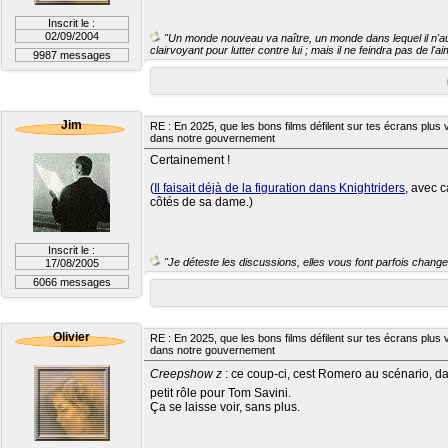
Inscrit le :
02/09/2004
"Un monde nouveau va naître, un monde dans lequel il n'aur
clairvoyant pour lutter contre lui ; mais il ne feindra pas de l'
9987 messages
Jim
RE : En 2025, que les bons films défilent sur tes écrans plus v
dans notre gouvernement
Certainement !
(
Il faisait déjà de la figuration dans Knightriders
, avec 
côtés de sa dame.)
Inscrit le :
"Je déteste les discussions, elles vous font parfois changer
17/08/2005
6066 messages
Olivier
RE : En 2025, que les bons films défilent sur tes écrans plus v
dans notre gouvernement
Creepshow z
: ce coup-ci, cest Romero au scénario, d
petit rôle pour Tom Savini.
Ça se laisse voir, sans plus.