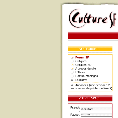
Forum SF
Critiques
Critiques BD
A propos du site
L'Atelier
Remue-méninges
Le bistrot
Annonces (une dédicace ?
vous venez de publier un livre ?)
Pseudo
:
Passe :