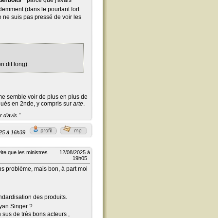
erbolts*
 parce que j'avais
emment (dans le pourtant fort
 Je ne suis pas pressé de voir les
n dit long).
me semble voir de plus en plus de
égués en 2nde, y compris sur
arte
.
 d'avis."
/2025 à 16h39
ite que les ministres
12/08/2025 à
19h05
ns problème, mais bon, à part moi
ndardisation des produits.
ryan Singer ?
 sus de très bons acteurs ,