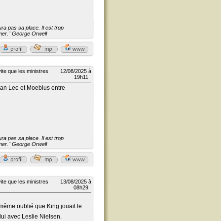
a pas sa place. Il est trop
aimer." George Orwell
ite que les ministres
12/08/2025 à
19h11
Stan Lee et Moebius entre
a pas sa place. Il est trop
aimer." George Orwell
ite que les ministres
13/08/2025 à
08h29
s même oublié que King jouait le
elui avec Leslie Nielsen.