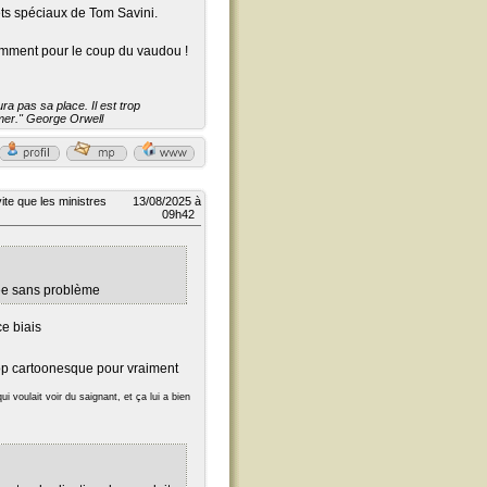
ets spéciaux de Tom Savini.
amment pour le coup du vaudou !
a pas sa place. Il est trop
aimer." George Orwell
ite que les ministres
13/08/2025 à
09h42
irée sans problème
ce biais
trop cartoonesque pour vraiment
ui voulait voir du saignant, et ça lui a bien