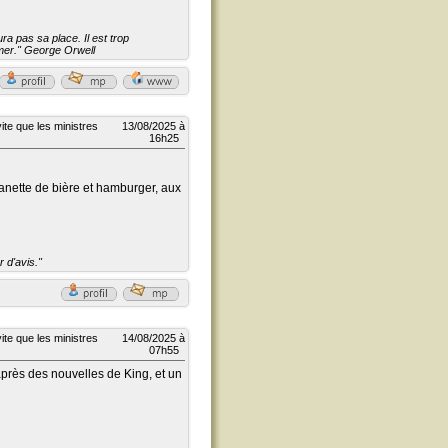
a pas sa place. Il est trop
aimer." George Orwell
ite que les ministres
13/08/2025 à
16h25
canette de bière et hamburger, aux
 d'avis."
ite que les ministres
14/08/2025 à
07h55
après des nouvelles de King, et un