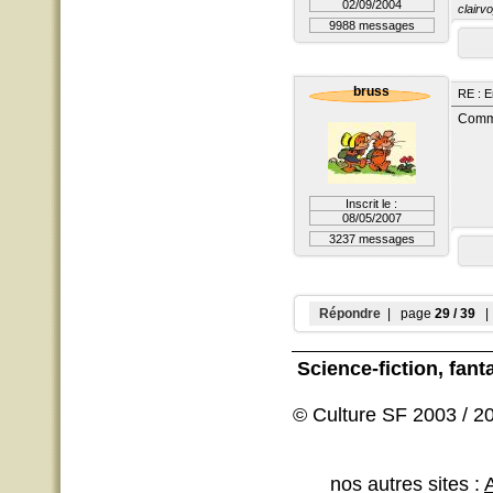
02/09/2004
clairvo
9988 messages
bruss
RE : E
Comme
Inscrit le :
08/05/2007
3237 messages
Répondre
| page
29 / 39
| 
Science-fiction
, fant
© Culture SF 2003 / 20
nos autres sites :