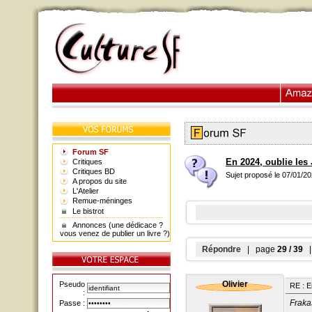
Forum SF
En 2024, oublie les 
Critiques
Critiques BD
Sujet proposé le 07/01/2
A propos du site
L'Atelier
Remue-méninges
Le bistrot
Annonces (une dédicace ?
vous venez de publier un livre ?)
Répondre
| page
29 / 39
| 
Olivier
Pseudo
RE : E
:
Fraka
Passe :