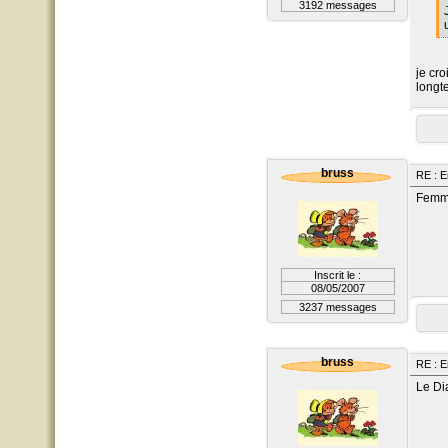
3192 messages
je cro
longt
bruss
RE : E
Femme
Inscrit le :
08/05/2007
3237 messages
bruss
RE : E
Le Dia