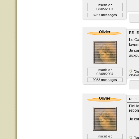
Inscrit le :
08/05/2007
3237 messages
Olivier
RE : E
Le Ca
laven
Je c
auxpu
Inscrit le :
"Un 
02/09/2004
clairvo
9988 messages
Olivier
RE : E
Fini 
rebon
Je c
Inscrit le :
"Un 