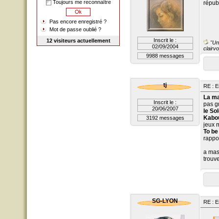
Toujours me reconnaître
répub
Pas encore enregistré ?
Mot de passe oublié ?
Inscrit le :
12 visiteurs actuellement
"Un 
02/09/2004
clairvo
9988 messages
tj
RE : E
La ma
Inscrit le :
pas g
20/06/2007
le So
Kabo
3192 messages
jeux 
To be
rappo
a mas
trouve
SG-LYON
RE : E