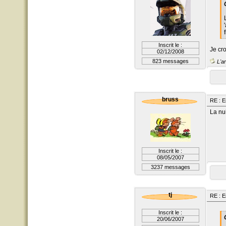
Inscrit le :
Je cro
02/12/2008
823 messages
L'ar
bruss
RE : E
La nui
Inscrit le :
08/05/2007
3237 messages
tj
RE : E
Inscrit le :
20/06/2007