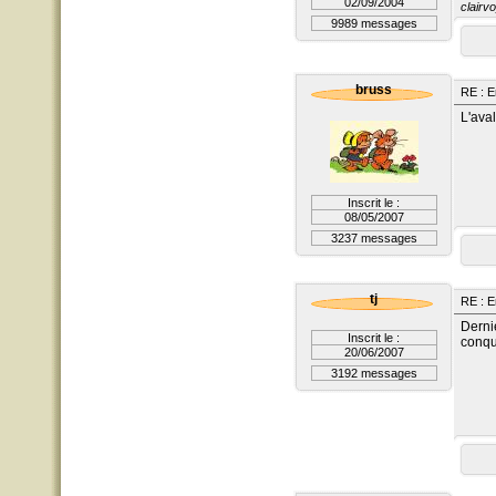
02/09/2004
clairvo
9989 messages
bruss
RE : E
L'ava
Inscrit le :
08/05/2007
3237 messages
tj
RE : E
Dernie
Inscrit le :
conqui
20/06/2007
3192 messages