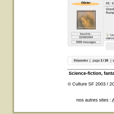
Olivier
RE : E
Gravé
Rumpl
Inscrit le :
"Un 
02/09/2004
clairvo
9989 messages
Répondre
| page
3 / 39
| a
Science-fiction
, fant
© Culture SF 2003 / 20
nos autres sites :