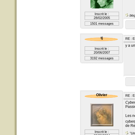
Inscrit le :
blog
28/02/2005
1501 messages
tj
RE : E
y a un
Inscrit le :
20/06/2007
3192 messages
Olivier
RE : E
Cyber
Passi
Les n
cyber
de Re
Inscrit le :
"Un 