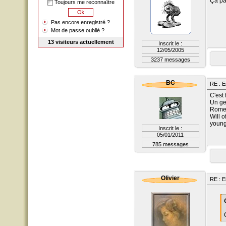
Ça pa
Toujours me reconnaître
Pas encore enregistré ?
Mot de passe oublié ?
13 visiteurs actuellement
Inscrit le :
12/05/2005
3237 messages
BC
RE : E
C'est f
Un ge
Rome 
Will o
young 
Inscrit le :
05/01/2011
785 messages
Olivier
RE : E