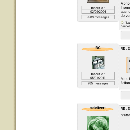
A prior
Il sem
Inscrit le :
attend
02/09/2004
de ve
9989 messages
"Un 
clairvo
BC
RE : E
Inscrit le :
05/01/2011
Mais 
fictio
785 messages
soleilvert
RE : E
N'étan