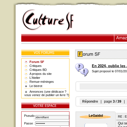
Forum SF
En 2024, oublie les 
Critiques
Critiques BD
Sujet proposé le 07/01/2
A propos du site
L'Atelier
Remue-méninges
Le bistrot
Annonces (une dédicace ?
vous venez de publier un livre ?)
Répondre
| page
3 / 39
| a
LeGaidol
Pseudo
RE : E
:
Qui se
Passe :