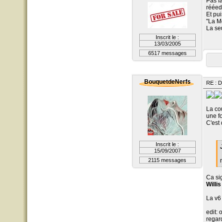
Pas f
rééedi
Et pu
"La M
La se
Inscrit le :
13/03/2005
6517 messages
BouquetdeNerfs
RE : D
La co
une f
C'est 
Inscrit le :
15/09/2007
2115 messages
Ca sig
Willis
La v6 
edit: 
regar