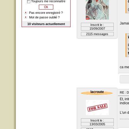
Toujours me reconnaître
Pas encore enregistré ?
Mot de passe oublié ?
Jamais
10 visiteurs actuellement
Inscrit le :
15/09/2007
2115 messages
ca me 
lacroute
RE : D
Et, in
indic
L'un d
Inscrit le :
Si c'est pas çà je me les met à p
13/03/2005