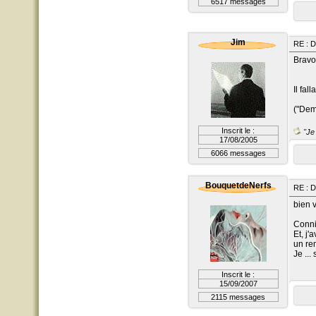
6517 messages
Jim
RE : D
Bravo
Il fal
("Dem
Inscrit le :
"Je 
17/08/2005
6066 messages
BouquetdeNerfs
RE : D
bien v
Connie
Et, j'
un re
Je ...
Inscrit le :
15/09/2007
2115 messages