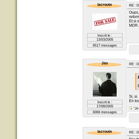
lacroute
RE : D
Oups,
refor
Et si 
MDR..
Inscrit le :
13/03/2005
6517 messages
Jim
RE : D
Si, si.
En tou
Inscrit le :
17/08/2005
"Je 
6066 messages
lacroute
RE : D