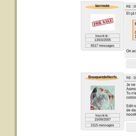
lacroute
RE : D
Et çà 
Inscrit le :
13/03/2005
6517 messages
On ac
BouquetdeNerfs
RE : D
Je ne
Asim
Tu n'
colo
Edit r
de dam
noosf
Inscrit le :
15/09/2007
2115 messages