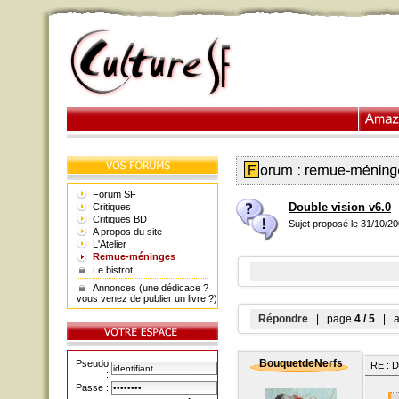
Forum SF
Double vision v6.0
Critiques
Critiques BD
Sujet proposé le 31/10/2
A propos du site
L'Atelier
Remue-méninges
Le bistrot
Annonces (une dédicace ?
vous venez de publier un livre ?)
Répondre
| page
4 / 5
| al
BouquetdeNerfs
Pseudo
RE : D
:
Passe :