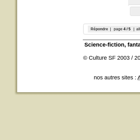
Répondre
| page
4 / 5
| al
Science-fiction
, fant
© Culture SF 2003 / 20
nos autres sites :