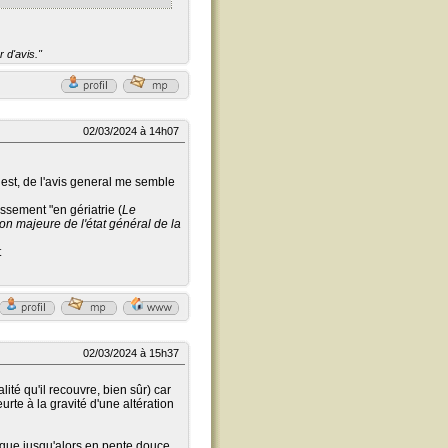
 d'avis."
02/03/2024 à 14h07
 est, de l'avis general me semble
issement "en gériatrie (
Le
on majeure de l'état général de la
t
02/03/2024 à 15h37
ité qu'il recouvre, bien sûr) car
urte à la gravité d'une altération
ue jusqu'alors en pente douce...