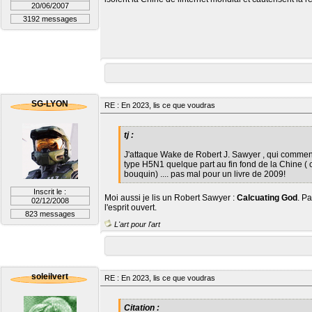
20/06/2007
3192 messages
SG-LYON
RE : En 2023, lis ce que voudras
tj :
J'attaque Wake de Robert J. Sawyer , qui commen
type H5N1 quelque part au fin fond de la Chine ( 
bouquin) .... pas mal pour un livre de 2009!
Inscrit le :
Moi aussi je lis un Robert Sawyer :
Calcuating God
. P
02/12/2008
l'esprit ouvert.
823 messages
L'art pour l'art
soleilvert
RE : En 2023, lis ce que voudras
Citation :