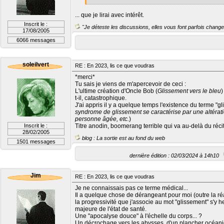
... que je lirai avec intérêt.
Inscrit le :
"Je déteste les discussions, elles vous font parfois changer
17/08/2005
6066 messages
soleilvert
RE : En 2023, lis ce que voudras
*merci*
Tu sais je viens de m'apercevoir de ceci :
L'ultime création d'Oncle Bob (
Glissement vers le bleu
)
t-il, catastrophique.
J'ai appris il y a quelque temps l'existence du terme "gl
syndrome de glissement se caractérise par une altérati
personne âgée, etc.
)
Inscrit le :
Titre anodin, boomerang terrible qui va au-delà du réci
28/02/2005
blog : La sortie est au fond du web
1501 messages
dernière édition : 02/03/2024 à 14h10
Jim
RE : En 2023, lis ce que voudras
Je ne connaissais pas ce terme médical...
Il a quelque chose de dérangeant pour moi (outre la réal
la progressivité que j'associe au mot "glissement" s'y he
majeure de l'état de santé.
Une "apocalyse douce" à l'échelle du corps... ?
Un décrochage vers les abysses, d'un plancher océaniq