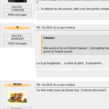
?
Inscrit le :
"Je déteste les discussions, elles vous font parfois changer
17/08/2005
6066 messages
tj
RE : En 2023, lis ce que voudras
Inscrit le :
Citation :
20/06/2007
3192 messages
Moi aussi je lis un Robert Sawyer : Calcuating Go
qu'on ai l'esprit ouvert.
Lu il ya longtemps ... a relire le pitch , 0 souvenirs....
bruss
RE : En 2023, lis ce que voudras
Ce lien entre nous de David Joy . C'est du très lourd !