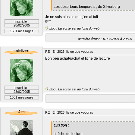
Les déserteurs temporels , de Silverberg
Je ne sais plus ce que j'en ai fait
grrr
Inscrit le :
28/02/2005
blog : La sortie est au fond du web
1501 messages
dernière édition : 01/03/2024 à 20h05
soleilvert
RE : En 2023, lis ce que voudras
Bon ben achat/rachat et fiche de lecture
Inscrit le :
blog : La sortie est au fond du web
28/02/2005
1501 messages
Jim
RE : En 2023, lis ce que voudras
Citation :
et fiche de lecture