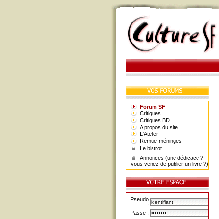
Forum SF
Critiques
Critiques BD
A propos du site
L'Atelier
Remue-méninges
Le bistrot
Annonces (une dédicace ?
vous venez de publier un livre ?)
Pseudo
:
Passe :