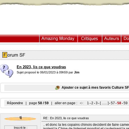
En 2023, lis ce que voudras
Sujet proposé le 06/01/2023 à 09h59 par
Jim
Ajouter ce sujet à mes favoris Culture SF
Répondre
| page
58 / 59
| aller en page :
1
2
3
[ ...... ]
57
58
59
tj
RE : En 2023, lis ce que voudras
.. et donc la les copains chinois decident de faire came
Inscrit le :
isolent la Chine de linternet mondial et cauterisent la r