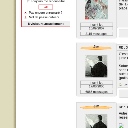
vitess
Toujours me reconnaître
de la
place 
Pas encore enregistré ?
Mot de passe oublié ?
8 visiteurs actuellement
Inscrit le :
15/09/2007
2115 messages
Jim
RE : D
C'est
juste
Salue
sans 
auteur
(polit
Inscrit le :
"Je 
17/08/2005
6066 messages
Jim
RE : D
Autre
resse