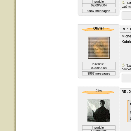
Inscrit le :
"Un 
02/09/2004
clairvo
9987 messages
Olivier
RE : D
Miche
Kubri
Inscrit le :
"Un 
02/09/2004
clairvo
9987 messages
Jim
RE : D
Inscrit le :