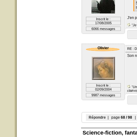
J'en 
Inscrit le :
17/08/2005
"Je 
6066 messages
Olivier
RE : D
Son r
Inscrit le :
"Un 
02/09/2004
clairvo
9987 messages
Répondre
| page
68 / 98
| 
Science-fiction
, fant