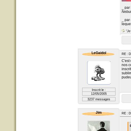
_ par
Nebu
_ par
leque
"Je 
LeGaidol
RE : D
C'est
nos c
inscr
subli
pudeur
Inscrit le :
12/05/2005
3237 messages
Jim
RE : D