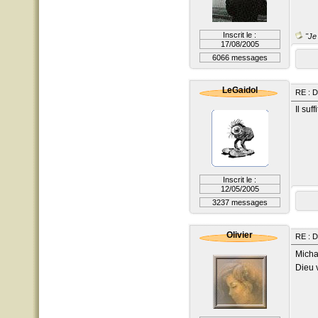
Inscrit le :
"Je 
17/08/2005
6066 messages
LeGaidol
RE : D
Il suf
Inscrit le :
12/05/2005
3237 messages
Olivier
RE : D
Micha
Dieu 