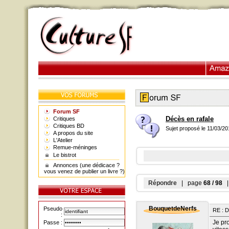
Forum SF
Décès en rafale
Critiques
Critiques BD
Sujet proposé le 11/03/2
A propos du site
L'Atelier
Remue-méninges
Le bistrot
Annonces (une dédicace ?
vous venez de publier un livre ?)
Répondre
| page
68 / 98
| 
BouquetdeNerfs
Pseudo
RE : D
:
Je pr
Passe :