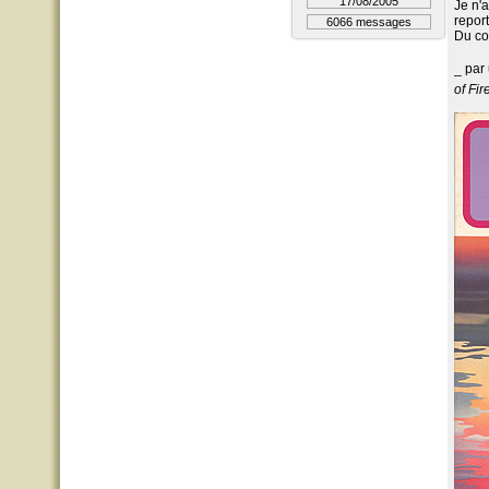
17/08/2005
Je n'
report
6066 messages
Du cou
_ par
of Fir