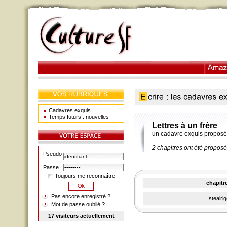
Cadavres exquis
Temps futurs : nouvelles
Lettres à un frère
un cadavre exquis propos
2 chapitres ont été propos
Pseudo
:
Passe :
Toujours me reconnaître
chapitr
Pas encore enregistré ?
stealri
Mot de passe oublié ?
17 visiteurs actuellement