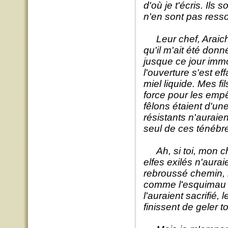
d'où je t'écris. Il
n'en sont pas ressor
Leur chef, Araichl
qu'il m'ait été don
jusque ce jour immo
l'ouverture s'est 
miel liquide. Mes fi
force pour les empê
fêlons étaient d'un
résistants n'auraie
seul de ces ténébre
Ah, si toi, mon che
elfes exilés n'aura
rebroussé chemin, la
comme l'esquimau ! I
l'auraient sacrifié,
finissent de geler t