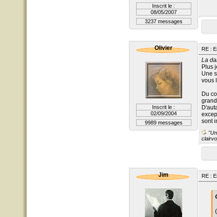
Inscrit le :
08/05/2007
3237 messages
Olivier
RE : E
La da
Plus j
Une s
vous l
Du co
grand
Inscrit le :
D'aut
02/09/2004
excep
sont 
9989 messages
"Un 
clairvo
Jim
RE : E