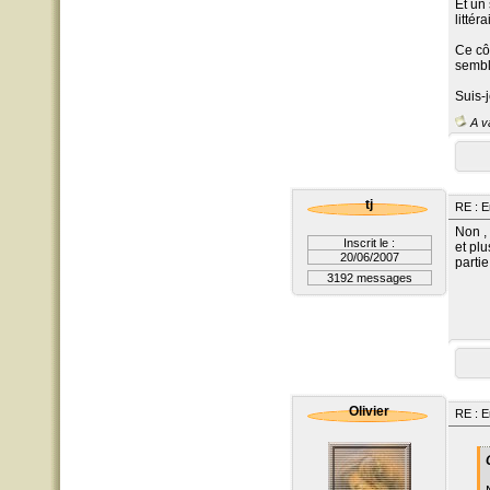
Et un 
littér
Ce côt
sembl
Suis-j
A va
tj
RE : E
Non , 
Inscrit le :
et plu
20/06/2007
parti
3192 messages
Olivier
RE : E