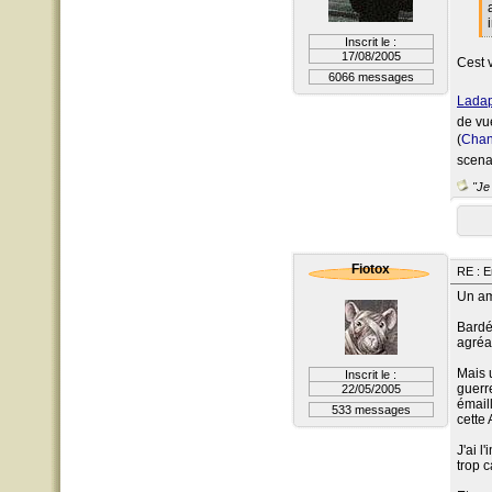
Inscrit le :
17/08/2005
Cest v
6066 messages
Lada
de vu
(
Chan
scena
"Je 
Fiotox
RE : E
Un am
Bardé
agréa
Mais 
Inscrit le :
guerr
22/05/2005
émail
533 messages
cette
J'ai l
trop c