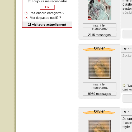
inter
Toujours me reconnaître
d'ast
systèm
très 
Pas encore enregistré ?
Mot de passe oublié ?
11 visiteurs actuellement
Inscrit le :
15/09/2007
2115 messages
Olivier
RE : E
Le te
Inscrit le :
"Un 
02/09/2004
clairvo
9989 messages
Olivier
RE : E
Je c
L'aut
style.