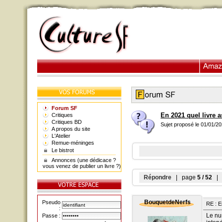
Forum SF
En 2021 quel livre 
Critiques
Critiques BD
Sujet proposé le 01/01/2
A propos du site
L'Atelier
Remue-méninges
Le bistrot
Annonces (une dédicace ?
vous venez de publier un livre ?)
Répondre
| page
5 / 52
| a
BouquetdeNerfs
Pseudo
RE : E
:
Le nu
Passe :