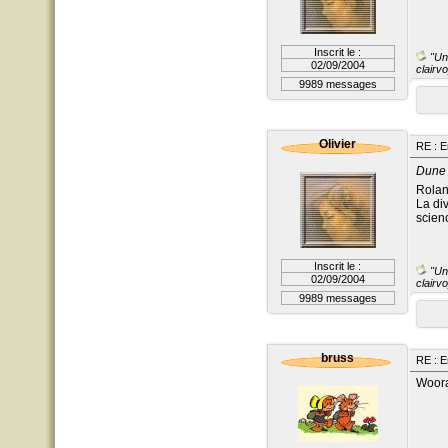
Inscrit le :
"Un 
02/09/2004
clairvo
9989 messages
Olivier
RE : E
Dune :
Rolan
La di
scien
Inscrit le :
"Un 
02/09/2004
clairvo
9989 messages
bruss
RE : E
Woora