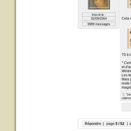
Inscrit le :
Cela 
02/09/2004
9989 messages
70 à l
* Cer
et d'a
Wintre
Les te
Mais 
reste 
magist
"Un 
clairvo
Répondre
| page
5 / 52
| a