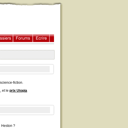
science-fiction.
e
, et le
prix Utopia
n Heston ?