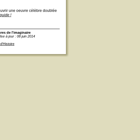
ouvrir une oeuvre célèbre doublée
guide !
ures de l'imaginaire
ise à jour :
08 juin 2014
d'Histoire