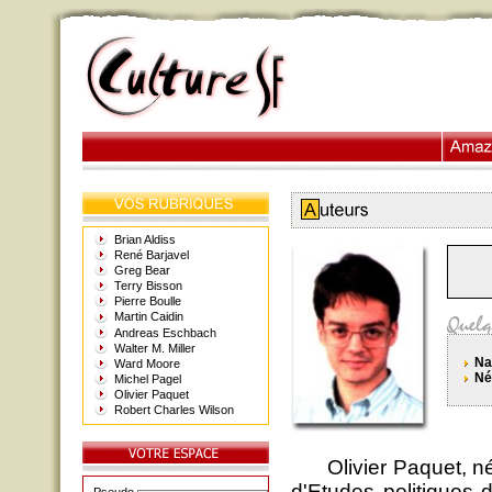
Brian Aldiss
René Barjavel
Greg Bear
Terry Bisson
Pierre Boulle
Martin Caidin
Andreas Eschbach
Walter M. Miller
Nat
Ward Moore
Né 
Michel Pagel
Olivier Paquet
Robert Charles Wilson
Olivier Paquet, né à
d'Etudes politiques 