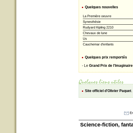
Quelques nouvelles
La Première oeuvre
Synesthésie
Rudyard Kipling 2210
Chevaux de lune
Us
Cauchemar d'enfants
Quelques prix remportés
- Le
Grand Prix de l'Imaginaire
Site officiel d'Olivier Paquet
.
En
Science-fiction
, fant