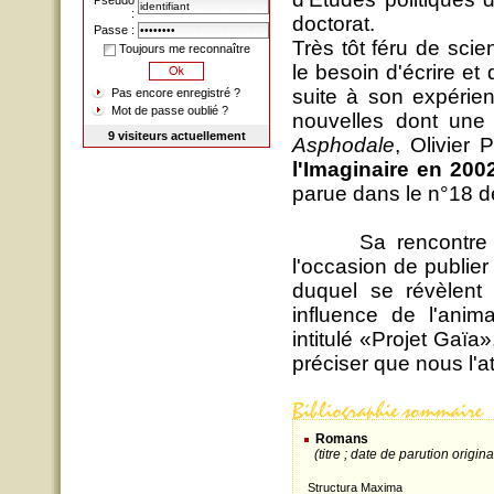
Pseudo
:
doctorat.
Passe :
Très tôt féru de scien
Toujours me reconnaître
le besoin d'écrire et
suite à son expérie
Pas encore enregistré ?
Mot de passe oublié ?
nouvelles dont une
9 visiteurs actuellement
Asphodale
, Olivier
l'Imaginaire en 200
parue dans le n°18 
Sa rencontre en 
l'occasion de publie
duquel se révèlent 
influence de l'anim
intitulé «Projet Gaïa»,
préciser que nous l'a
Romans
(titre ; date de parution origin
Structura Maxima