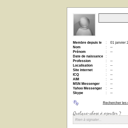
Membre depuis le
:
01 janvier
Nom
:
--
Prénom
:
--
Date de naissance
:
Profession
:
--
Localisation
:
--
Site internet
:
--
ICQ
:
--
AIM
:
--
MSN Messenger
:
--
Yahoo Messenger
:
--
Skype
:
--
Rechercher les
Rien à signaler...