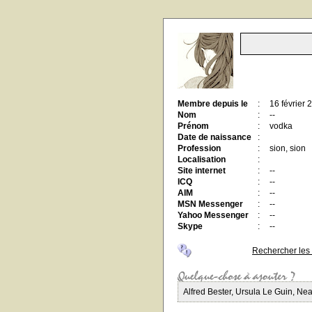
Membre depuis le
:
16 février 
Nom
:
--
Prénom
:
vodka
Date de naissance
:
Profession
:
sion, sion
Localisation
:
Site internet
:
--
ICQ
:
--
AIM
:
--
MSN Messenger
:
--
Yahoo Messenger
:
--
Skype
:
--
Rechercher les
Alfred Bester, Ursula Le Guin, Nea