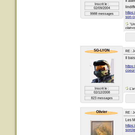
Il att
Inscrit le :
lindif
02/09/2004
https
9988 messages
son-c
"Un 
clairvo
SG-LYON
RE : J
Il bai
https:
coeur
Inscrit le :
L'ar
02/12/2008
823 messages
Olivier
RE : J
Les M
https
sorci