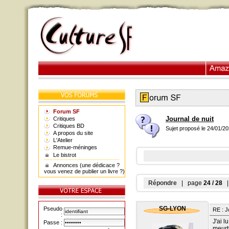
Forum SF
Journal de nuit
Critiques
Critiques BD
Sujet proposé le 24/01/2
A propos du site
L'Atelier
Remue-méninges
Le bistrot
Annonces (une dédicace ?
vous venez de publier un livre ?)
Répondre
| page
24 / 28
| 
SG-LYON
Pseudo
RE : J
:
J'ai 
Passe :
meurt