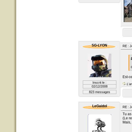
SG-LYON
RE : J
Est-ce
Inscrit le :
L'ar
02/12/2008
823 messages
LeGaidol
RE : J
Tu as 
(Le r
Mais,