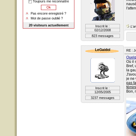
Toujours me reconnaître
nausé
l'atte
Pas encore enregistré ?
Mot de passe oublié ?
20 visiteurs actuellement
Inscrit le :
L'ar
02/12/2008
823 messages
LeGaidol
RE : J
Quelqu
Où il 
Bref,
la ga
J'avou
je ne 
pas fa
fémin
Inscrit le :
Bon, m
12/05/2005
3237 messages