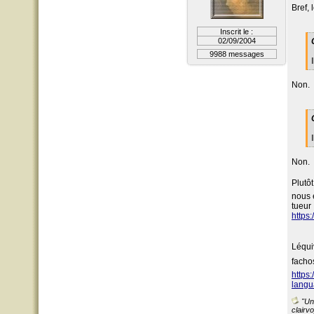
Bref,
Inscrit le :
02/09/2004
9988 messages
Non.
Non.
Plutô
nous 
tueur 
https:
Léqu
fachos
https
langua
"Un 
clairvo