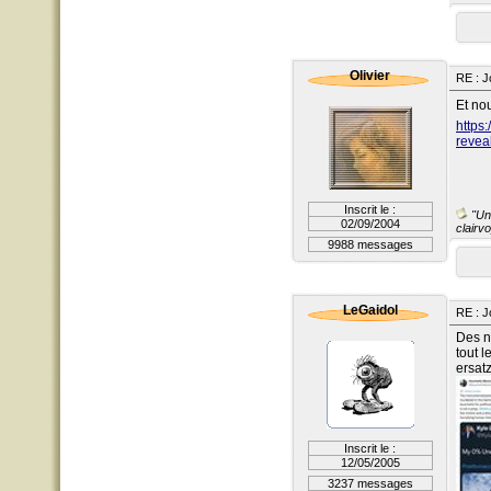
Olivier
RE : J
Et no
https
revea
Inscrit le :
"Un 
02/09/2004
clairvo
9988 messages
LeGaidol
RE : J
Des n
tout 
ersatz
Inscrit le :
12/05/2005
3237 messages