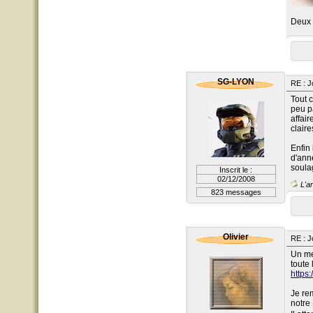
Deux 
SG-LYON
RE : J
Tout 
peu p
affai
claire
Enfin
d'anné
soula
Inscrit le :
02/12/2008
L'ar
823 messages
Olivier
RE : J
Un me
toute 
https
Je re
notre