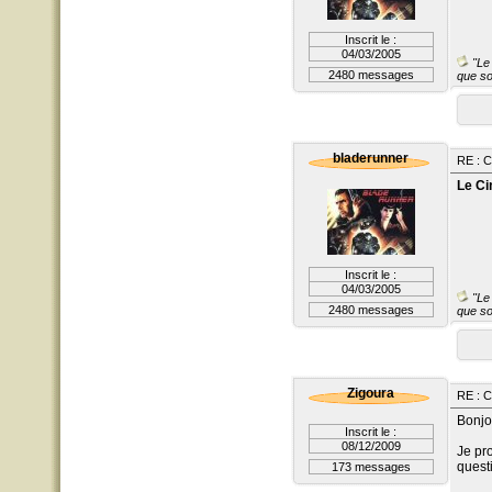
Inscrit le :
04/03/2005
"Le 
2480 messages
que so
bladerunner
RE : 
Le Ci
Inscrit le :
04/03/2005
"Le 
2480 messages
que so
Zigoura
RE : 
Bonjo
Inscrit le :
08/12/2009
Je pr
quest
173 messages