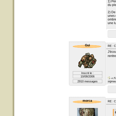
1) Pe
du ple
2) De
unes e
ombre
une lu
Gui
RE : 
J'éco
rentre
Inscrit le :
10/08/2006
« Fo
2910 messages
signau
morca
RE : 