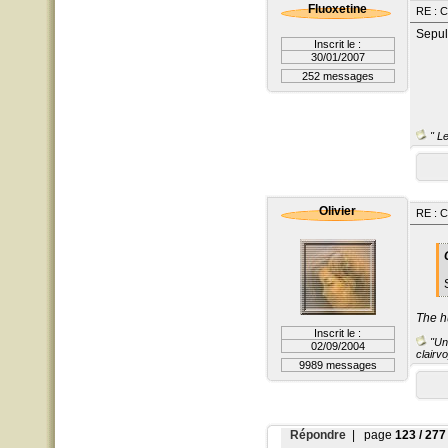
Fluoxetine
RE : 
Sepul
Inscrit le :
30/01/2007
252 messages
" Le
Olivier
RE : 
The h
Inscrit le :
"Un 
02/09/2004
clairvo
9989 messages
Répondre
| page
123 / 277