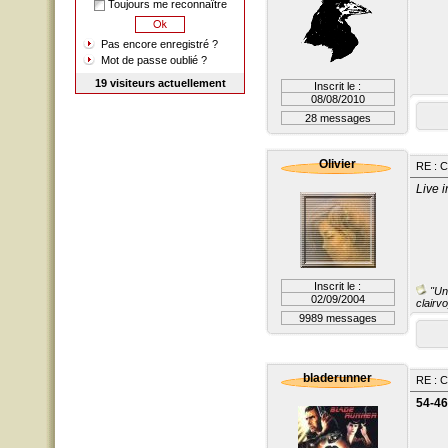
Toujours me reconnaître
Pas encore enregistré ?
Mot de passe oublié ?
19 visiteurs actuellement
Inscrit le :
08/08/2010
28 messages
Olivier
RE : 
Live 
Inscrit le :
"Un 
02/09/2004
clairvo
9989 messages
bladerunner
RE : 
54-4