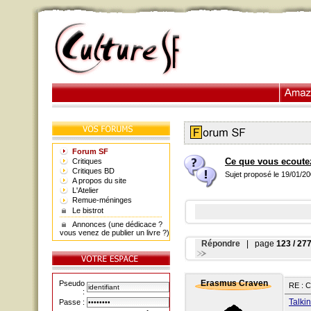
Forum SF
Ce que vous ecoute
Critiques
Critiques BD
Sujet proposé le 19/01/2
A propos du site
L'Atelier
Remue-méninges
Le bistrot
Annonces (une dédicace ?
vous venez de publier un livre ?)
Répondre
| page
123 / 27
Erasmus Craven
Pseudo
RE : 
:
Talki
Passe :