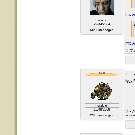
http
Inscrit le :
27/04/2004
5844 messages
http
C'es
Gui
RE : 
Iggy 
Inscrit le :
10/08/2006
« Fo
2910 messages
signau