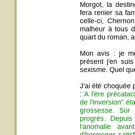
Morgot, la desti
fera renier sa fam
celle-ci, Cherno
malheur à tous de
quart du roman, 
Mon avis : je me
présent j'en suis
sexisme. Quel que
J'ai été choquée 
:
A l'ère précata
de l'inversion" é
grossesse. Sur 
progrés. Depuis
l'anomalie ava
d'hormones satisfa