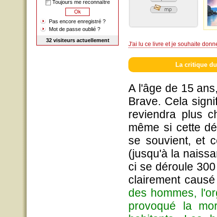
Toujours me reconnaître
Pas encore enregistré ?
Mot de passe oublié ?
32 visiteurs actuellement
J'ai lu ce livre et je souhaite don
La critique du
A l'âge de 15 ans
Brave. Cela signif
reviendra plus c
même si cette déc
se souvient, et 
(jusqu'à la naiss
ci se déroule 30
clairement causé 
des hommes, l'org
provoqué la mor