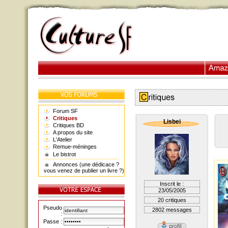
Forum SF
Critiques
Lisbei
Critiques BD
A propos du site
L'Atelier
Remue-méninges
Le bistrot
Annonces (une dédicace ?
vous venez de publier un livre ?)
Inscrit le :
23/05/2005
20 critiques
Pseudo
2802 messages
:
Passe :