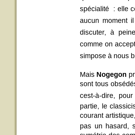
spécialité  : ell
aucun moment il n
discuter, à pein
comme on accepte
simpose à nous bi
Mais
Nogegon
pr
sont tous obsédés 
cest-à-dire, po
partie, le classic
courant artistique,
pas un hasard, s