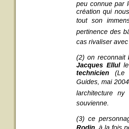
peu connue par le
création qui nous
tout son immense
pertinence des bâ
cas rivaliser avec
(2) on reconnait 
Jacques Ellul
le
technicien
(Le C
Guides, mai 2004
larchitecture 
souvienne.
(3) ce personnag
Rodin
, à la fois