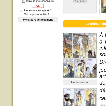
Toujours me reconnaître
Pas encore enregistré ?
Mot de passe oublié ?
9 visiteurs actuellement
La critique du
À 
à 
in
so
Dr
jo
ar
dé
Planche intérieure
dé
ce
co