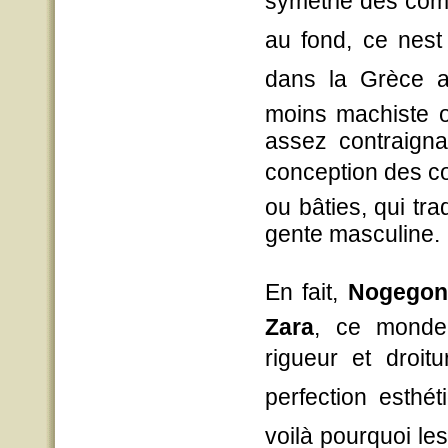
symétrie des comp
au fond, ce nest
dans la Grèce ant
moins machiste où
assez contraigna
conception des com
ou bâties, qui tra
gente masculine.
En fait,
Nogegon
Zara
, ce monde
rigueur et droit
perfection esthét
voilà pourquoi les 