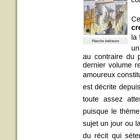
Ce
cr
la
Planche intérieure
un
au contraire du 
dernier volume r
amoureux constitua
est décrite depui
toute assez atte
puisque le thème
sujet un jour ou l
du récit qui sét