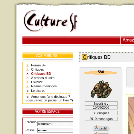
Forum SF
Critiques
Gui
Critiques BD
A propos du site
L'Atelier
Remue-méninges
Le bistrot
Annonces (une dédicace ?
vous venez de publier un livre ?)
Inscrit le :
10/08/2006
88 critiques
2910 messages
Pseudo
:
Passe :