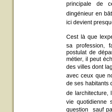
principale de c
dingénieur en bâ
ici devient presque
Cest là que lex
sa profession, f
postulat de dépa
métier, il peut é
des villes dont 
avec ceux que no
de ses habitants d
de larchitecture,
vie quotidienne
question  sauf pa