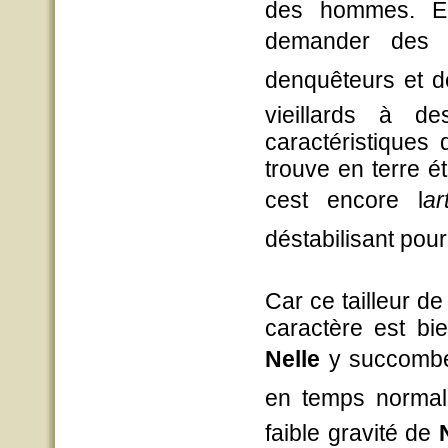
des hommes. Ent
demander des au
denquêteurs et d
vieillards à d
caractéristiques
trouve en terre é
cest encore l
ar
déstabilisant pour 
Car ce tailleur 
caractère est bi
Nelle
y succombera
en temps normal.
faible gravité de