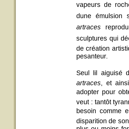
vapeurs de roche
dune émulsion s
artraces
 reprod
sculptures qui
de création artist
pesanteur.
Seul lil aiguisé
artraces
, et ains
adopter pour obten
veut : tantôt tyran
besoin comme ell
disparition de so
plus ou moins for