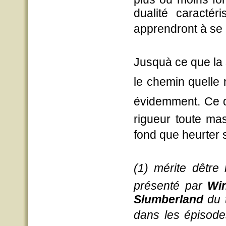
dualité caractér
apprendront à se c
Jusquà ce que la 
le chemin quelle
évidemment. Ce qu
rigueur toute mas
fond que heurter 
(1) mérite dêtr
présenté par
Wi
Slumberland
du t
dans les épisodes