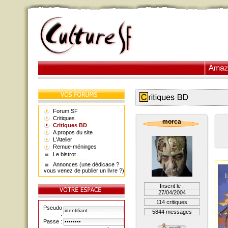
Forum SF
Critiques
morca
Critiques BD
A propos du site
L'Atelier
Remue-méninges
Le bistrot
Annonces (une dédicace ?
vous venez de publier un livre ?)
Inscrit le :
27/04/2004
114 critiques
Pseudo
5844 messages
:
Passe :