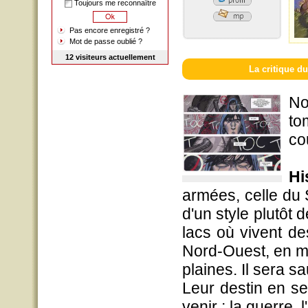
Toujours me reconnaître
Pas encore enregistré ?
Mot de passe oublié ?
12 visiteurs actuellement
La critique du
No
to
co
Hi
armées, celle du 
d'un style plutôt 
lacs où vivent de
Nord-Ouest, en m
plaines. Il sera 
Leur destin en ser
venir : la guerre, l