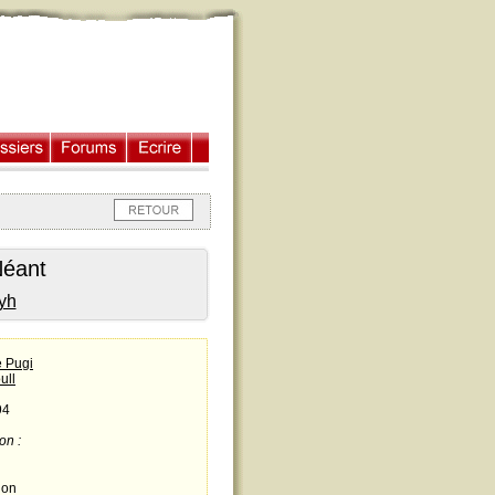
Néant
yh
e Pugi
ull
94
on :
ion