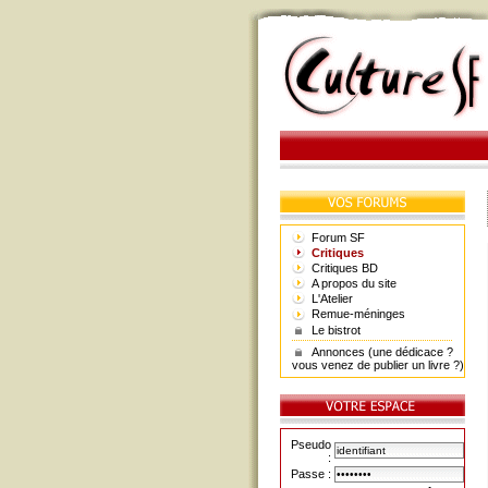
Forum SF
Critiques
Critiques BD
A propos du site
L'Atelier
Remue-méninges
Le bistrot
Annonces (une dédicace ?
vous venez de publier un livre ?)
Pseudo
:
Passe :