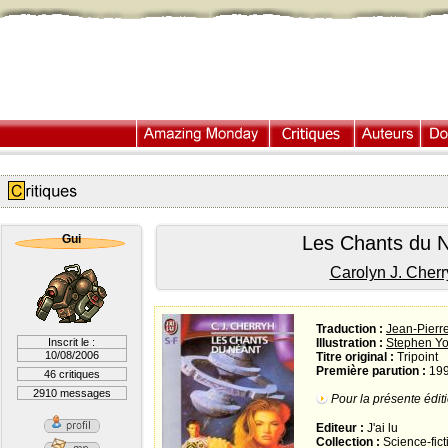
Gui
Les Chants du 
Carolyn J. Cherr
Traduction :
Jean-Pierr
Inscrit le :
Illustration :
Stephen Yo
10/08/2006
Titre original :
Tripoint
Première parution :
19
46 critiques
2910 messages
Pour la présente éditi
Editeur :
J'ai lu
Collection :
Science-fict