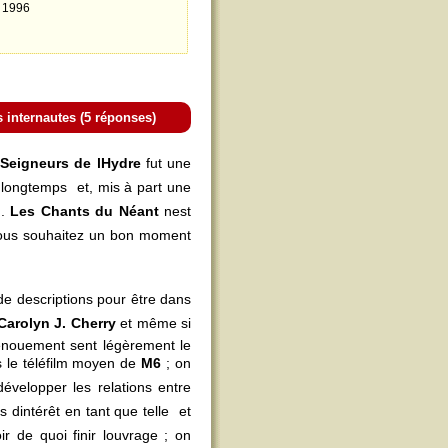
 1996
es internautes (5 réponses)
Seigneurs de lHydre
fut une
 longtemps  et, mis à part une
u.
Les Chants du Néant
nest
 vous souhaitez un bon moment
de descriptions pour être dans
Carolyn J. Cherry
et même si
dénouement sent légèrement le
s le téléfilm moyen de
M6
; on
évelopper les relations entre
dintérêt en tant que telle  et
oir de quoi finir louvrage ; on