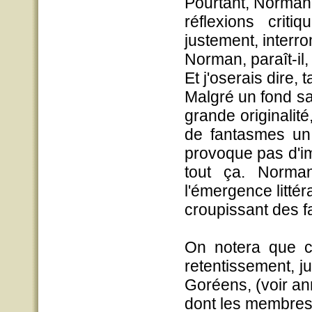
Pourtant,
Norman
réflexions crit
justement, interr
Norman
, paraît-i
Et j'oserais dire,
Malgré un fond sa
grande originalité
de fantasmes un p
provoque pas d'imp
tout ça.
Norma
l'émergence littér
croupissant des 
On notera que c
retentissement, j
Goréens, (voir an
dont les membres -