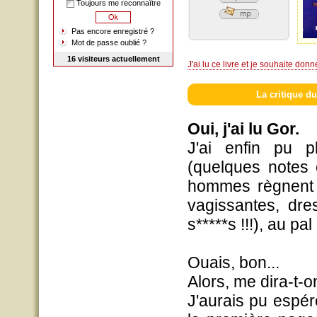
Toujours me reconnaître
Pas encore enregistré ?
Mot de passe oublié ?
16 visiteurs actuellement
J'ai lu ce livre et je souhaite don
La critique du
Oui, j'ai lu Gor.
J'ai enfin pu 
(quelques notes 
hommes règnent 
vagissantes, dre
s*****s !!!), au p
Ouais, bon...
Alors, me dira-t-o
J'aurais pu espé