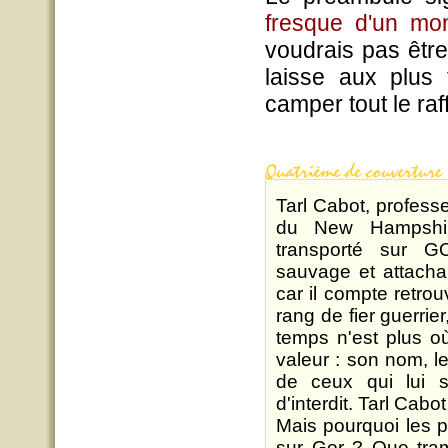
fresque d'un mon
voudrais pas être 
laisse aux plus 
camper tout le raf
Tarl Cabot, professe
du New Hampshir
transporté sur GO
sauvage et attachant
car il compte retr
rang de fier guerrie
temps n'est plus où
valeur : son nom, l
de ceux qui lui s
d'interdit. Tarl Cabo
Mais pourquoi les prê
sur Gor ? Que tram