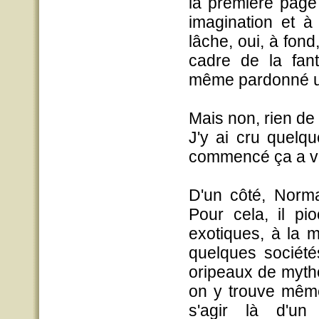
la première page 
imagination et à
lâche, oui, à fond,
cadre de la fanta
même pardonné une 
Mais non, rien de to
J'y ai cru quelq
commencé ça a vit
D'un côté,
Norm
Pour cela, il pi
exotiques, à la ma
quelques société
oripeaux de myth
on y trouve même 
s'agir là d'un