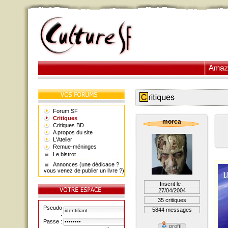
Forum SF
Critiques
morca
Critiques BD
A propos du site
L'Atelier
Remue-méninges
Le bistrot
Annonces (une dédicace ?
vous venez de publier un livre ?)
Inscrit le :
27/04/2004
35 critiques
Pseudo
5844 messages
:
Passe :