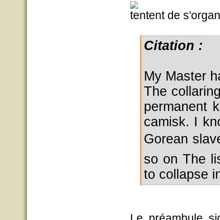
tentent de s'organ
Citation :
My Master ha
The collarin
permanent k
camisk. I k
Gorean slav
so on The lis
to collapse in
Le préambule si