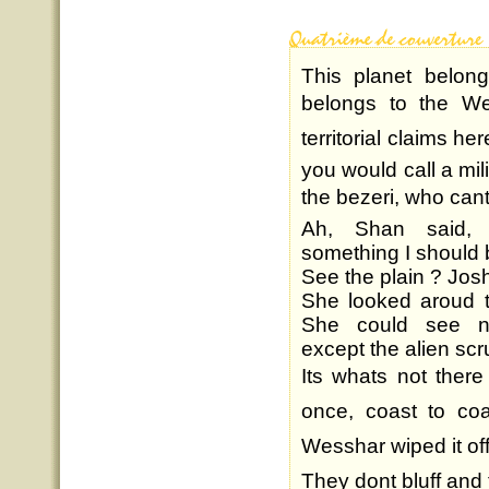
This planet belong
belongs to the We
territorial claims h
you would call a mil
the bezeri, who can
Ah, Shan said, i
something I should 
See the plain ? Josh
She looked aroud t
She could see not
except the alien scr
Its whats not ther
once, coast to coa
Wesshar wiped it off
They dont bluff and 