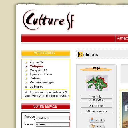
Forum SF
Critiques
mijo
Critiques BD
A propos du site
L'Atelier
Remue-méninges
Le bistrot
Annonces (une dédicace ?
vous venez de publier un livre ?)
Inscrit le :
20/08/2006
8 critiques
583 messages
Pseudo
:
Passe :