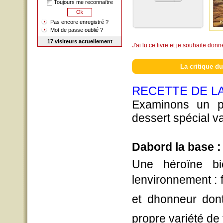
Toujours me reconnaître
Pas encore enregistré ?
Mot de passe oublié ?
17 visiteurs actuellement
J'ai lu ce livre et je souhaite don
La critique du
RECETTE DE LA
Examinons un p
dessert spécial v
Dabord la base :
Une héroïne bi
lenvironnement : 
et dhonneur don
propre variété de 