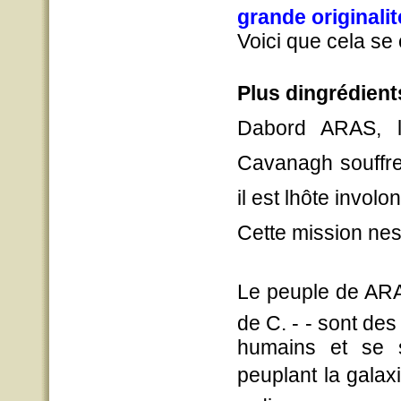
grande originalit
Voici que cela se
Plus dingrédient
Dabord ARAS, l
Cavanagh souffre
il est lhôte involo
Cette mission nes
Le peuple de ARAS
de C. - - sont de
humains et se 
peuplant la galax