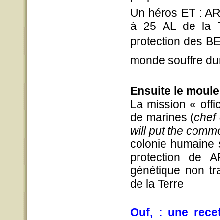
Un héros ET : ARA
à 25 AL de la T
protection des BEZ
monde souffre dun
Ensuite le moule
La mission « offi
de marines (
chef 
will put the commo
colonie humaine 
protection de A
génétique non tr
de la Terre
Ouf, : une recet