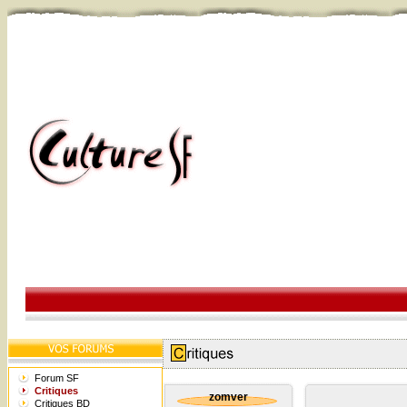
Forum SF
Critiques
zomver
Critiques BD