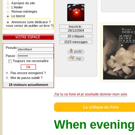
A propos du site
L'Atelier
Remue-méninges
Le bistrot
Annonces (une dédicace ?
vous venez de publier un livre ?)
Inscrit le :
28/12/2004
20 critiques
1523 messages
Pseudo
:
Passe :
Toujours me reconnaître
Pas encore enregistré ?
Mot de passe oublié ?
18 visiteurs actuellement
J'ai lu ce livre et je souhaite donner mon avis
La critique du livre
When evening f