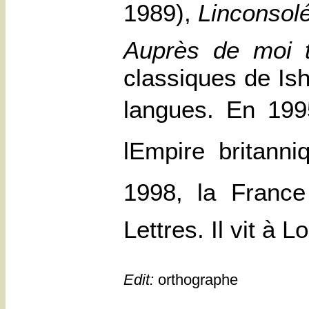
1989),
Linconsol
Auprès de moi t
classiques de
Is
langues. En 19
lEmpire britann
1998, la France 
Lettres. Il vit à 
Edit:
orthographe