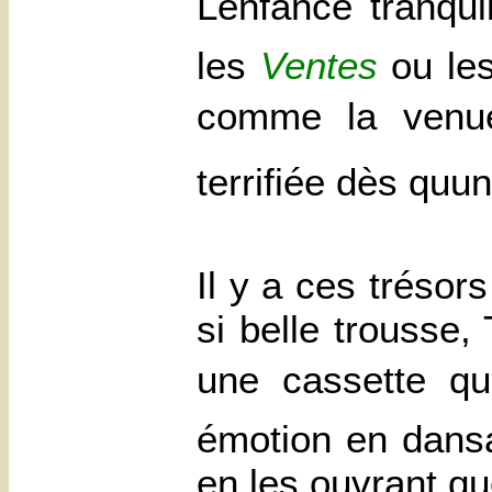
Lenfance tranq
les
Ventes
ou le
comme la ven
terrifiée dès quu
Il y a ces trésor
si belle trousse
une cassette qu
émotion en dansa
en les ouvrant q