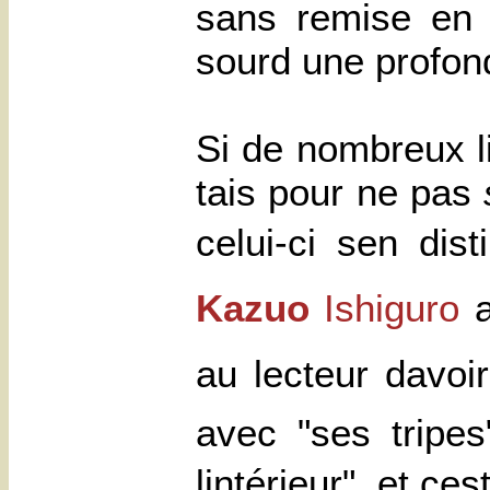
sans remise en 
sourd une profond
Si de nombreux l
tais pour ne pas
celui-ci sen di
Kazuo
Ishiguro
au lecteur davoi
avec "ses tripes
lintérieur", et c