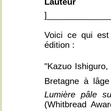
Lauteur
]_____________
Voici ce qui es
édition :
"Kazuo
Ishiguro
,
Bretagne à lâge
Lumière pâle su
(Whitbread Awa